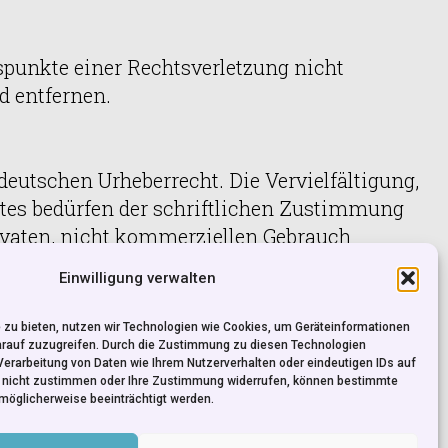
tspunkte einer Rechtsverletzung nicht
 entfernen.
deutschen Urheberrecht. Die Vervielfältigung,
htes bedürfen der schriftlichen Zustimmung
rivaten, nicht kommerziellen Gebrauch
Einwilligung verwalten
chte Dritter beachtet. Insbesondere werden
 zu bieten, nutzen wir Technologien wie Cookies, um Geräteinformationen
etzung aufmerksam werden, bitten wir um
arauf zuzugreifen. Durch die Zustimmung zu diesen Technologien
Verarbeitung von Daten wie Ihrem Nutzerverhalten oder eindeutigen IDs auf
rtige Inhalte umgehend entfernen.
e nicht zustimmen oder Ihre Zustimmung widerrufen, können bestimmte
möglicherweise beeinträchtigt werden.