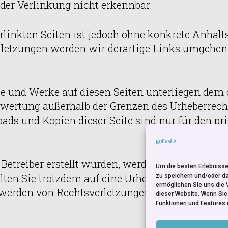
der Verlinkung nicht erkennbar.
rlinkten Seiten ist jedoch ohne konkrete Anhal
letzungen werden wir derartige Links umgehend
lte und Werke auf diesen Seiten unterliegen dem 
erwertung außerhalb der Grenzen des Urheberrec
oads und Kopien dieser Seite sind nur für den p
 Betreiber erstellt wurden, werden die Urheberre
Um die besten Erlebnisse
Sollten Sie trotzdem auf eine Urheberrechtsverl
zu speichern und/oder d
ermöglichen Sie uns die 
werden von Rechtsverletzungen werden wir dera
dieser Website. Wenn Si
Funktionen und Features 