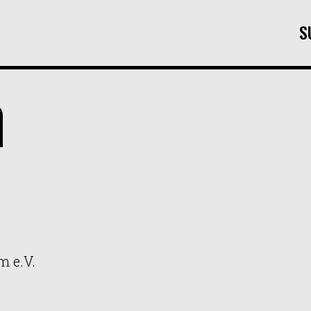
S
m
 e.V.