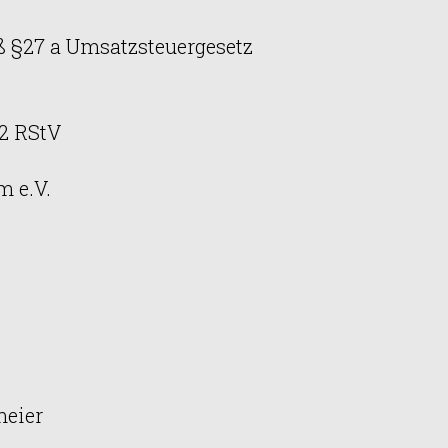
 §27 a Umsatzsteuergesetz
 2 RStV
 e.V.
meier