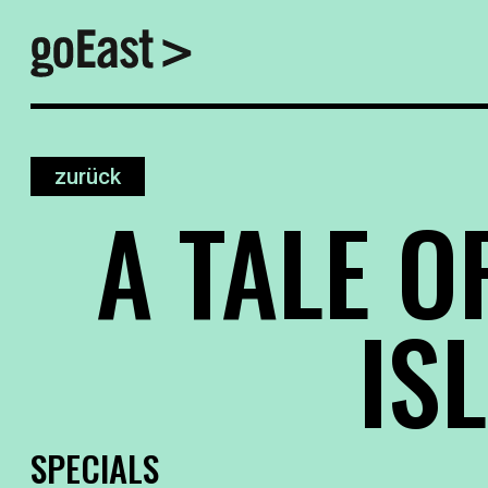
zurück
A TALE O
IS
SPECIALS