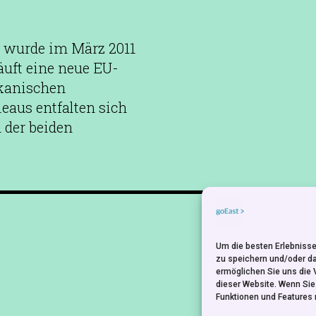
n wurde im März 2011
äuft eine neue EU-
ikanischen
eaus entfalten sich
 der beiden
NEWSLETTER
Um die besten Erlebnisse
zu speichern und/oder d
ermöglichen Sie uns die 
dieser Website. Wenn Si
Funktionen und Features 