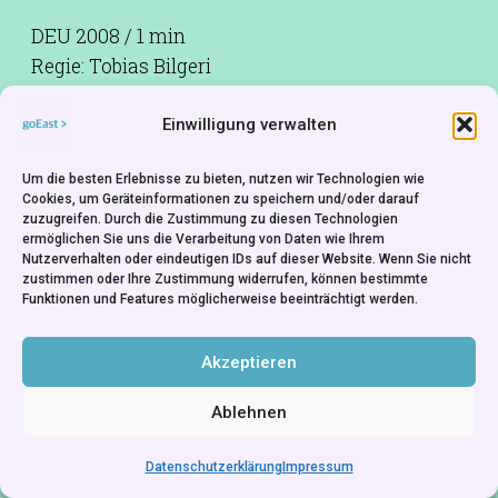
DEU 2008 / 1 min
Regie: Tobias Bilgeri
Einwilligung verwalten
LIEBE und HASS treffen sich auf einem Berg.
Um die besten Erlebnisse zu bieten, nutzen wir Technologien wie
Wird LIEBE die Liebe von HASS bekommen, oder
Cookies, um Geräteinformationen zu speichern und/oder darauf
zuzugreifen. Durch die Zustimmung zu diesen Technologien
wird die Liebe zum Hass?
ermöglichen Sie uns die Verarbeitung von Daten wie Ihrem
Nutzerverhalten oder eindeutigen IDs auf dieser Website. Wenn Sie nicht
zustimmen oder Ihre Zustimmung widerrufen, können bestimmte
Funktionen und Features möglicherweise beeinträchtigt werden.
Akzeptieren
Ablehnen
Datenschutzerklärung
Impressum