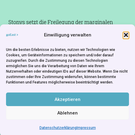
Stonys setzt die Freilegung der marginalen
Erfahrungen des Menschen fort, EARTH OF THE
Einwilligung verwalten
BLIND sah das Unsichtbare, hier werden die
Gesetze der Schwerkraft gebrochen. Göttlich die
Um die besten Erlebnisse zu bieten, nutzen wir Technologien wie
Perspektive: Welt, vom Himmelszelt gesehen.
Cookies, um Geräteinformationen zu speichern und/oder darauf
zuzugreifen. Durch die Zustimmung zu diesen Technologien
ermöglichen Sie uns die Verarbeitung von Daten wie Ihrem
Kamera:
Jonas Gricius
Nutzerverhalten oder eindeutigen IDs auf dieser Website. Wenn Sie nicht
zustimmen oder Ihre Zustimmung widerrufen, können bestimmte
Schnitt:
Danutė Cicėnaitė
Funktionen und Features möglicherweise beeinträchtigt werden.
Ton:
Viktoras Juzonis
Produktionsfirma:
NGO Meno avilys
Akzeptieren
Ablehnen
Datenschutzerklärung
Impressum