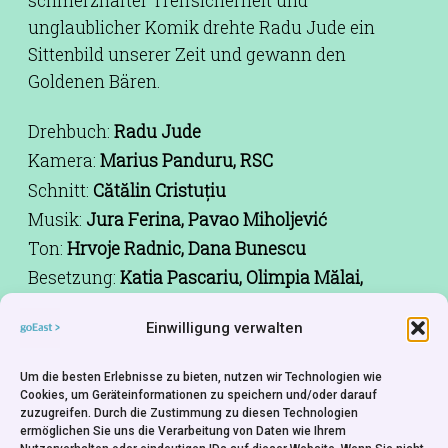
schmerzhafter Treffsicherheit und
unglaublicher Komik drehte Radu Jude ein
Sittenbild unserer Zeit und gewann den
Goldenen Bären.
Drehbuch:
Radu Jude
Kamera:
Marius Panduru, RSC
Schnitt:
Cătălin Cristuțiu
Musik:
Jura Ferina, Pavao Miholjević
Ton:
Hrvoje Radnic, Dana Bunescu
Besetzung:
Katia Pascariu, Olimpia Mălai,
Nicodim Ungureanu, Claudia Ieremia,
Einwilligung verwalten
Alexandru Potocean, Andi Vasluianu
Produktion:
Ada Solomon
Um die besten Erlebnisse zu bieten, nutzen wir Technologien wie
Co-Produktion:
Paul Thiltges, Adrien Chef, Jiří
Cookies, um Geräteinformationen zu speichern und/oder darauf
Konečný, Ankica Jurić Tilić
zuzugreifen. Durch die Zustimmung zu diesen Technologien
ermöglichen Sie uns die Verarbeitung von Daten wie Ihrem
Produktionsfirma:
microFILM