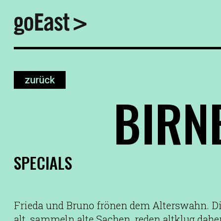
zurück
BIRN
SPECIALS
Frieda und Bruno frönen dem Alterswahn. Di
alt, sammeln alte Sachen, reden altklug dahe