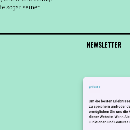
te sogar seinen
NEWSLETTER
Um die besten Erlebnisse
zu speichern und/oder d
ermöglichen Sie uns die 
dieser Website. Wenn Si
Funktionen und Features 