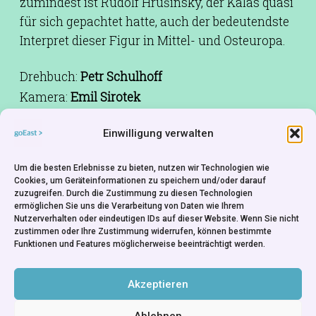
zumindest ist Rudolf Hrušínský, der Kalas quasi
für sich gepachtet hatte, auch der bedeutendste
Interpret dieser Figur in Mittel- und Osteuropa.
Drehbuch:
Petr Schulhoff
Kamera:
Emil Sirotek
Schnitt:
Jiřina Lukešová
Einwilligung verwalten
Musik:
Pavel Blatný
Ton:
Miloslav Hůrka
Um die besten Erlebnisse zu bieten, nutzen wir Technologien wie
Besetzung:
Rudolf Hrušínský,Vladimír
Cookies, um Geräteinformationen zu speichern und/oder darauf
zuzugreifen. Durch die Zustimmung zu diesen Technologien
Ptáček,Ilja Prachař,Karel Dellapina,Vladimír
ermöglichen Sie uns die Verarbeitung von Daten wie Ihrem
Huber
Nutzerverhalten oder eindeutigen IDs auf dieser Website. Wenn Sie nicht
zustimmen oder Ihre Zustimmung widerrufen, können bestimmte
Produktion:
Jiří Krejčí
Funktionen und Features möglicherweise beeinträchtigt werden.
Produktionsfirma:
Filmové studio Barrandov -
Czecheslovakia
Akzeptieren
Ablehnen