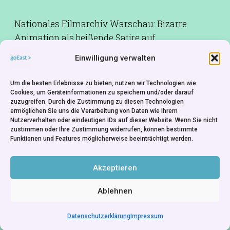
Nationales Filmarchiv Warschau: Bizarre
Animation als beißende Satire auf
gutbürgerliche Mentalität: Bei einer
Einwilligung verwalten
Strassenkundgebung darf man ohne
obligatorisches Banner gar nicht erst
Um die besten Erlebnisse zu bieten, nutzen wir Technologien wie
teilnehmen. Oder vielleicht doch?
Cookies, um Geräteinformationen zu speichern und/oder darauf
zuzugreifen. Durch die Zustimmung zu diesen Technologien
ermöglichen Sie uns die Verarbeitung von Daten wie Ihrem
Kamera:
Henryk Ryszka
Nutzerverhalten oder eindeutigen IDs auf dieser Website. Wenn Sie nicht
zustimmen oder Ihre Zustimmung widerrufen, können bestimmte
Musik:
Krzysztof Komeda-Trzciński
Funktionen und Features möglicherweise beeinträchtigt werden.
Produktionsfirma:
Studio Filmów Rysunkowych
- Poland
Akzeptieren
Ablehnen
Datenschutzerklärung
Impressum