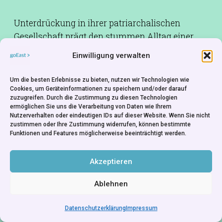
Unterdrückung in ihrer patriarchalischen
Gesellschaft prägt den stummen Alltag einer
Bäuerin in einem abgelegenen Dorf. Mit seiner
Einwilligung verwalten
Stilisierung eines ethnosozialen Problems
sorgte der international vielfach ausgezeichnete
Um die besten Erlebnisse zu bieten, nutzen wir Technologien wie
Film in Jugoslawien für kontroverse Debatten.
Cookies, um Geräteinformationen zu speichern und/oder darauf
zuzugreifen. Durch die Zustimmung zu diesen Technologien
ermöglichen Sie uns die Verarbeitung von Daten wie Ihrem
Drehbuch:
Živko Nikolić
Nutzerverhalten oder eindeutigen IDs auf dieser Website. Wenn Sie nicht
zustimmen oder Ihre Zustimmung widerrufen, können bestimmte
Kamera:
Božidar Nikolić
Funktionen und Features möglicherweise beeinträchtigt werden.
Produktionsfirma:
Dunav Film - Belgrad
Akzeptieren
Ablehnen
Datenschutzerklärung
Impressum