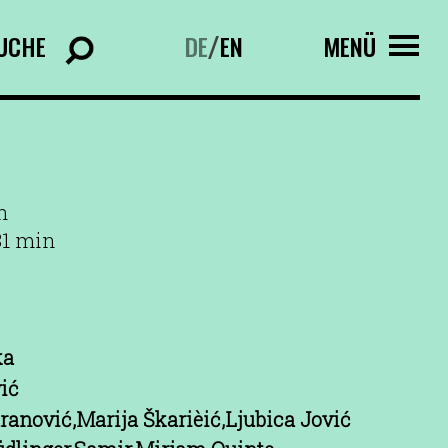
UCHE
DE
EN
MENÜ
/
n
81 min
ka
ić
ranović,Marija Škarièić,Ljubica Jović