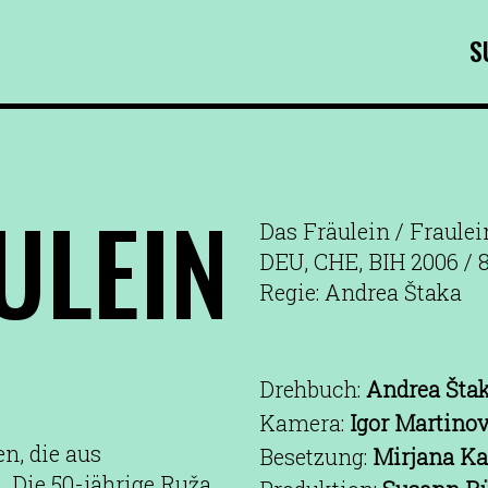
S
ULEIN
Das Fräulein / Fraulei
DEU, CHE, BIH 2006 / 
Regie: Andrea Štaka
Drehbuch:
Andrea Šta
Kamera:
Igor Martinov
n, die aus
Besetzung:
Mirjana Ka
Die 50-jährige Ruža,