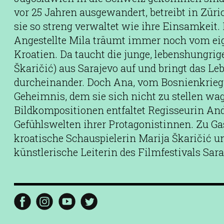
vor 25 Jahren ausgewandert, betreibt in Züri
sie so streng verwaltet wie ihre Einsamkeit. 
Angestellte Mila träumt immer noch vom ei
Kroatien. Da taucht die junge, lebenshungrig
Škaričić) aus Sarajevo auf und bringt das Le
durcheinander. Doch Ana, vom Bosnienkrieg 
Geheimnis, dem sie sich nicht zu stellen wa
Bildkompositionen entfaltet Regisseurin And
Gefühlswelten ihrer Protagonistinnen. Zu Gas
kroatische Schauspielerin Marija Škaričić u
künstlerische Leiterin des Filmfestivals Sara