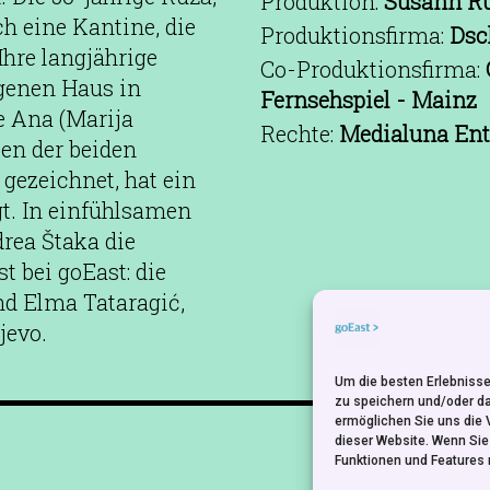
Produktion:
Susann Rü
ch eine Kantine, die
Produktionsfirma:
Dsc
Ihre langjährige
Co-Produktionsfirma:
genen Haus in
Fernsehspiel - Mainz
e Ana (Marija
Rechte:
Medialuna Ent
ben der beiden
gezeichnet, hat ein
gt. In einfühlsamen
rea Štaka die
t bei goEast: die
nd Elma Tataragić,
jevo.
Um die besten Erlebnisse
zu speichern und/oder d
ermöglichen Sie uns die 
NEWSLETTER
dieser Website. Wenn Si
Funktionen und Features 