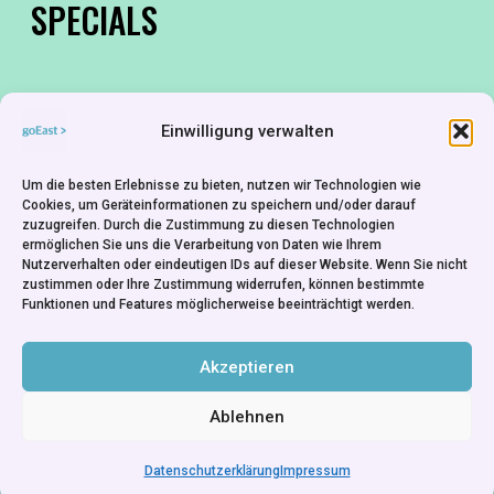
SPECIALS
DAS LEBEN IST HART, WENN DU AUF DEM
Einwilligung verwalten
LAND WOHNST / LIFE IS HARD, WHEN YOU
LIVE IN THE COUNTRYSIDE
Um die besten Erlebnisse zu bieten, nutzen wir Technologien wie
DEU 2011 / 1 min
Cookies, um Geräteinformationen zu speichern und/oder darauf
Regie: Stefan Vogt
zuzugreifen. Durch die Zustimmung zu diesen Technologien
ermöglichen Sie uns die Verarbeitung von Daten wie Ihrem
Nutzerverhalten oder eindeutigen IDs auf dieser Website. Wenn Sie nicht
zustimmen oder Ihre Zustimmung widerrufen, können bestimmte
Funktionen und Features möglicherweise beeinträchtigt werden.
Je kleiner die Kolonie, desto anfälliger ist sie…
Akzeptieren
Ablehnen
Datenschutzerklärung
Impressum