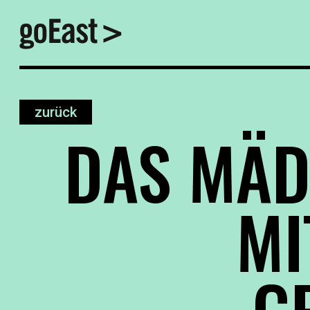
zurück
DAS MÄ
MI
G