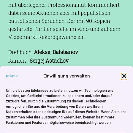
mit überlegener Professionalität, kommentiert
dabei seine Aktionen aber mit populistisch-
patriotischen Sprüchen. Der mit 90 Kopien
gestartete Thriller spielte im Kino und auf dem
Videomarkt Rekordgewinne ein.
Drehbuch:
Aleksej Balabanov
Kamera:
Sergej Astachov
Schnitt:
Marina Lipartija
Einwilligung verwalten
Musik:
Vjačeslav Butusov
Besetzung:
Sergej Bodrov,Viktor
Um die besten Erlebnisse zu bieten, nutzen wir Technologien wie
Suchorukov,Sergej Makoveckij,Irina
Cookies, um Geräteinformationen zu speichern und/oder darauf
zuzugreifen. Durch die Zustimmung zu diesen Technologien
Saltykova,Kirill Pirogov
ermöglichen Sie uns die Verarbeitung von Daten wie Ihrem
Produktion:
Sergej Seljanov
Nutzerverhalten oder eindeutigen IDs auf dieser Website. Wenn Sie nicht
zustimmen oder Ihre Zustimmung widerrufen, können bestimmte
Produktionsfirma:
CTB Film Company - St.
Funktionen und Features möglicherweise beeinträchtigt werden.
Petersburg