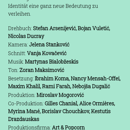
Identität eine ganz neue Bedeutung zu
verleihen.
Drehbuch:
Stefan Arsenijević, Bojan Vuletić,
Nicolas Ducray
Kamera:
Jelena Stanković
Schnitt:
Vanja Kovačević
Musik:
Martynas Bialobžeskis
Ton:
Zoran Maksimović
Besetzung:
Ibrahim Koma, Nancy Mensah-Offei,
Maxim Khalil, Rami Farah, Nebojša Dugalić
Produktion:
Miroslav Mogorović
Co-Produktion:
Gilles Chanial, Alice Ormières,
Myrina Mané, Borislav Chouchkov, Kestutis
Drazdauskas
Produktionsfirma:
Art & Popcorn