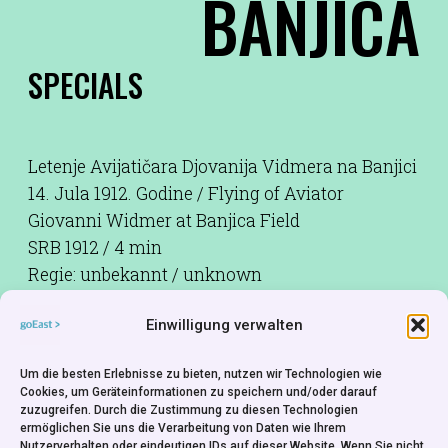
BANJICA
SPECIALS
Letenje Avijatičara Djovanija Vidmera na Banjici
14. Jula 1912. Godine / Flying of Aviator
Giovanni Widmer at Banjica Field
SRB 1912 / 4 min
Regie: unbekannt / unknown
Einwilligung verwalten
Dokumentarfilm aus derselben verloren
Um die besten Erlebnisse zu bieten, nutzen wir Technologien wie
geglaubten Sammlung wie EINE SERBISCHE
Cookies, um Geräteinformationen zu speichern und/oder darauf
zuzugreifen. Durch die Zustimmung zu diesen Technologien
LANDHOCHZEIT. Der Film zeigt für die damalige
ermöglichen Sie uns die Verarbeitung von Daten wie Ihrem
Nutzerverhalten oder eindeutigen IDs auf dieser Website. Wenn Sie nicht