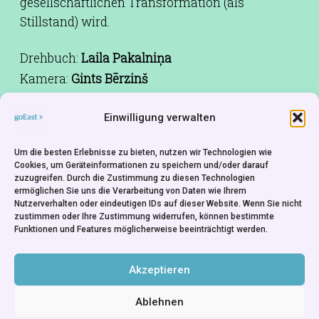
gesellschaftlichen Transformation (als
Stillstand) wird.
Drehbuch:
Laila Pakalniņa
Kamera:
Gints Bērzinš
Schnitt:
Sandra Alksne
Einwilligung verwalten
Ton:
Anrijs Krenbergs
Besetzung:
Ivars Brakovskis, Vadims
Um die besten Erlebnisse zu bieten, nutzen wir Technologien wie
Grossmans, Jaan Tätte
Cookies, um Geräteinformationen zu speichern und/oder darauf
Produktion:
Christoph Meyer-Wiel
zuzugreifen. Durch die Zustimmung zu diesen Technologien
ermöglichen Sie uns die Verarbeitung von Daten wie Ihrem
Produktionsfirma:
Black Forest Films, Hargla
Nutzerverhalten oder eindeutigen IDs auf dieser Website. Wenn Sie nicht
zustimmen oder Ihre Zustimmung widerrufen, können bestimmte
Company
Funktionen und Features möglicherweise beeinträchtigt werden.
Co-Produktionsfirma:
ZDF, Signpost Productions
Rechte:
National Film Centre of Latvia
Akzeptieren
Ablehnen