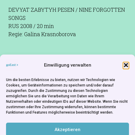
DEVYAT ZABYTYH PESEN / NINE FORGOTTEN
SONGS
RUS 2008 / 20 min
Regie: Galina Krasnoborova
Neun vergessene Lieder über eine vergessene
Einwilligung verwalten
Nation. Die Komi-Permjaken wurden im 15.
Jahrhundert „russifiziert“ und wurden 1925 die
Um die besten Erlebnisse zu bieten, nutzen wir Technologien wie
Cookies, um Geräteinformationen zu speichern und/oder darauf
einzige territoriale Autonomie in Russland, in
zuzugreifen. Durch die Zustimmung zu diesen Technologien
der ein finno-ugrisches Volk die ethnische
ermöglichen Sie uns die Verarbeitung von Daten wie Ihrem
Nutzerverhalten oder eindeutigen IDs auf dieser Website. Wenn Sie nicht
Mehrheit bildete. In postsowjetischer Zeit, 2005,
zustimmen oder Ihre Zustimmung widerrufen, können bestimmte
wurde die Autonomie aufgehoben.
Funktionen und Features möglicherweise beeinträchtigt werden.
Produktionsfirma:
VGIK Moskau
Akzeptieren