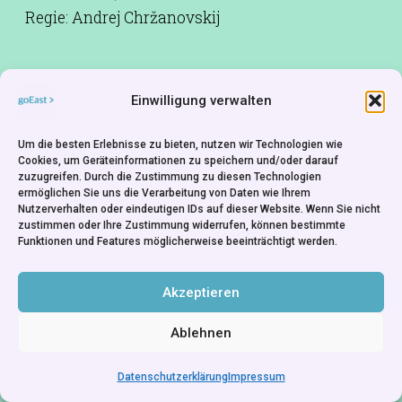
Regie: Andrej Chržanovskij
Mit dem magischen Ton seiner gläsernen
Einwilligung verwalten
Harmonika befreit ein Musiker die Welt von
Um die besten Erlebnisse zu bieten, nutzen wir Technologien wie
Angst, Terror und Entfremdung.
Cookies, um Geräteinformationen zu speichern und/oder darauf
zuzugreifen. Durch die Zustimmung zu diesen Technologien
Drehbuch:
Genadij Špalikov
ermöglichen Sie uns die Verarbeitung von Daten wie Ihrem
Nutzerverhalten oder eindeutigen IDs auf dieser Website. Wenn Sie nicht
Kamera:
E. Rizo
zustimmen oder Ihre Zustimmung widerrufen, können bestimmte
Funktionen und Features möglicherweise beeinträchtigt werden.
Musik:
Alfred Schnittke
Produktionsfirma:
Sojusmultfilm - Moskau
Akzeptieren
Ablehnen
Datenschutzerklärung
Impressum