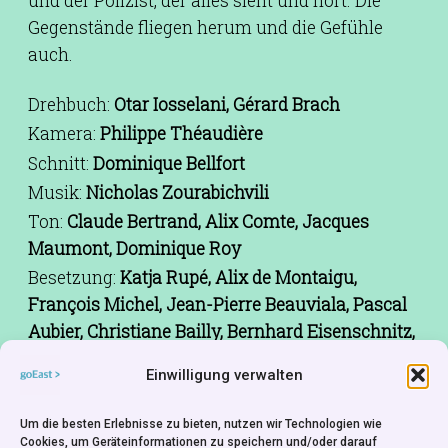
und der Polizist, der alles sieht und hört. Die
Gegenstände fliegen herum und die Gefühle
auch.
Drehbuch:
Otar Iosselani, Gérard Brach
Kamera:
Philippe Théaudière
Schnitt:
Dominique Bellfort
Musik:
Nicholas Zourabichvili
Ton:
Claude Bertrand, Alix Comte, Jacques
Maumont, Dominique Roy
Besetzung:
Katja Rupé, Alix de Montaigu,
François Michel, Jean-Pierre Beauviala, Pascal
Aubier, Christiane Bailly, Bernhard Eisenschnitz,
Hans Peter Cloos, Maïté Nahyr, Mathieu
Einwilligung verwalten
Almaric, László Szabó, Yannick Carpentier,
Fanny Dupin, Marie Parra Aledo, Gabriella Sheer,
Um die besten Erlebnisse zu bieten, nutzen wir Technologien wie
René Vo Van Minh, Gaspard Flori, Emilie Aubry,
Cookies, um Geräteinformationen zu speichern und/oder darauf