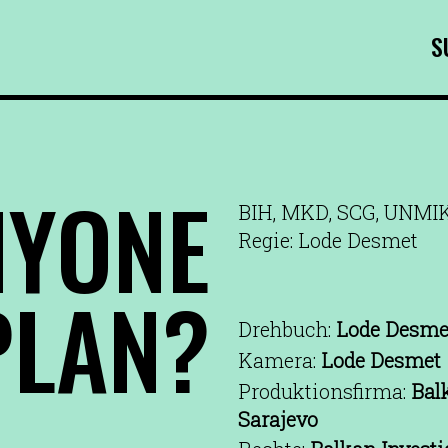
S
NYONE
BIH, MKD, SCG, UNMIK
Regie: Lode Desmet
PLAN?
Drehbuch:
Lode Desme
Kamera:
Lode Desmet
Produktionsfirma:
Bal
Sarajevo