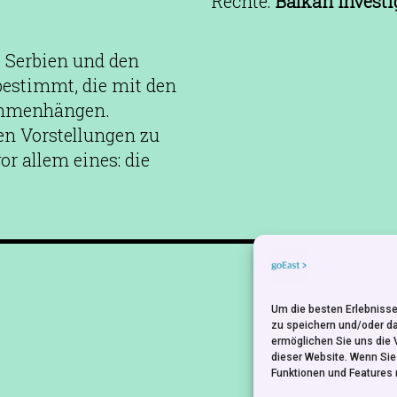
Rechte:
Balkan Investi
 Serbien und den
estimmt, die mit den
ammenhängen.
en Vorstellungen zu
or allem eines: die
NEWSLETTER
Um die besten Erlebnisse
zu speichern und/oder d
ermöglichen Sie uns die 
dieser Website. Wenn Si
Funktionen und Features 