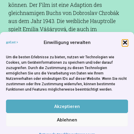
können. Der Film ist eine Adaption des
gleichnamigen Buchs von Dobroslav Chrobák
aus dem Jahr 1943. Die weibliche Hauptrolle
spielt Emilia Vášáryová, die auch im
diesjährigen goEast-Wettbewerbsfilm EVA
Einwilligung verwalten
NOVÁ die Hauptrolle spielt.
Um die besten Erlebnisse zu bieten, nutzen wir Technologien wie
Drehbuch:
Eduard Grečner
Cookies, um Geräteinformationen zu speichern und/oder darauf
Kamera:
Vincent Rosinec
zuzugreifen. Durch die Zustimmung zu diesen Technologien
ermöglichen Sie uns die Verarbeitung von Daten wie Ihrem
Schnitt:
Bedřich Voděrka
Nutzerverhalten oder eindeutigen IDs auf dieser Website. Wenn Sie nicht
zustimmen oder Ihre Zustimmung widerrufen, können bestimmte
Musik:
Ilja Zeljenka
Funktionen und Features möglicherweise beeinträchtigt werden.
Besetzung:
Radovan Lukavský,Gustáv
Valach,Emília Vášáryová
Akzeptieren
Ablehnen