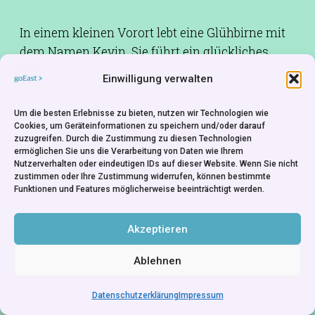
In einem kleinen Vorort lebt eine Glühbirne mit
dem Namen Kevin. Sie führt ein glückliches
Leben und hin und wieder wird sie von der
Einwilligung verwalten
Motte Frank besucht. Als jedoch die Glühbirnen
durch Energiesparlampen ersetzt werden sollen,
Um die besten Erlebnisse zu bieten, nutzen wir Technologien wie
muss Kevin fliehen.
Cookies, um Geräteinformationen zu speichern und/oder darauf
zuzugreifen. Durch die Zustimmung zu diesen Technologien
ermöglichen Sie uns die Verarbeitung von Daten wie Ihrem
Nutzerverhalten oder eindeutigen IDs auf dieser Website. Wenn Sie nicht
zustimmen oder Ihre Zustimmung widerrufen, können bestimmte
Funktionen und Features möglicherweise beeinträchtigt werden.
Akzeptieren
Ablehnen
Datenschutzerklärung
Impressum