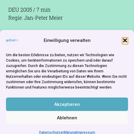
DEU 2005 / 7 min
Regie: Jan-Peter Meier
Einwilligung verwalten
Aus dem Nichts wird Ego Sum in eine Welt
hineinkatapultiert, in der er unbeirrt einen Weg
Um die besten Erlebnisse zu bieten, nutzen wir Technologien wie
Cookies, um Geräteinformationen zu speichern und/oder darauf
nimmt, der ihm der einzig mögliche erscheint.
zuzugreifen. Durch die Zustimmung zu diesen Technologien
Auf diesem Weg jedoch wird er seiner eigenen
ermöglichen Sie uns die Verarbeitung von Daten wie Ihrem
Nutzerverhalten oder eindeutigen IDs auf dieser Website. Wenn Sie nicht
Individualität beraubt. Zeichentrick und 3D-
zustimmen oder Ihre Zustimmung widerrufen, können bestimmte
Computeranimation
Funktionen und Features möglicherweise beeinträchtigt werden.
Produktionsfirma:
KH Kassel
Akzeptieren
Ablehnen
Datenschutzerklärung
Impressum