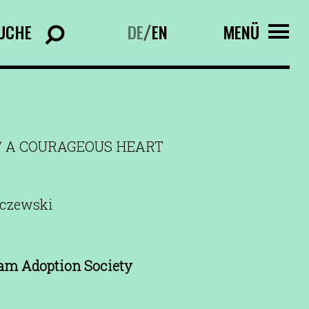
UCHE
DE
EN
MENÜ
/
/ A COURAGEOUS HEART
aczewski
am Adoption Society