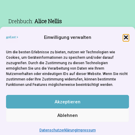
Drehbuch:
Alice Nellis
Kamera:
Ramunas Greičius
Einwilligung verwalten
Schnitt:
Josef Valušak
Musik:
Tomáš Polák
Um die besten Erlebnisse zu bieten, nutzen wir Technologien wie
Besetzung:
Iva Janžurová,Leoš
Cookies, um Geräteinformationen zu speichern und/oder darauf
zuzugreifen. Durch die Zustimmung zu diesen Technologien
Suchařípa,Theodora Remundová,Eva
ermöglichen Sie uns die Verarbeitung von Daten wie Ihrem
Holubová,Vladimír Jarovský,Petr Lébl
Nutzerverhalten oder eindeutigen IDs auf dieser Website. Wenn Sie nicht
zustimmen oder Ihre Zustimmung widerrufen, können bestimmte
Produktion:
Pavel Sodomka
Funktionen und Features möglicherweise beeinträchtigt werden.
Produktionsfirma:
Pozitiv s.r.o. - Prag
Rechte:
Česká Televize - Teleexport - Prag
Akzeptieren
Ablehnen
Datenschutzerklärung
Impressum