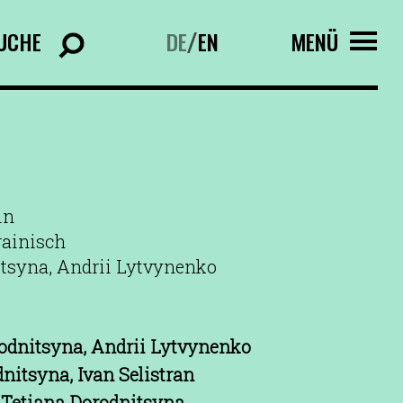
UCHE
DE
EN
MENÜ
/
in
rainisch
itsyna, Andrii Lytvynenko
odnitsyna, Andrii Lytvynenko
nitsyna, Ivan Selistran
, Tetiana Dorodnitsyna