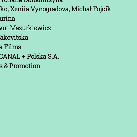
ko, Xeniia Vynogradova, Michał Fojcik
urina
wut Mazurkiewicz
akovitska
a Films
CANAL + Polska S.A.
s & Promotion