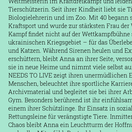
Weltmeisterin im Kraftdreikampf und leiden
Tierschützerin. Seit ihrer Kindheit liebt sie Ti
Biologielehrerin und im Zoo. Mit 40 begann s
Kraftsport und wurde zur stärksten Frau der 
Kampf findet nicht auf der Wettkampfbühne 
ukrainischen Kriegsgebiet – für das Überleb
und Katzen. Während Sirenen heulen und Exp
erschüttern, bleibt Anna an ihrer Seite, verso
sie in neue Heime und nimmt viele selbst 
NEEDS TO LIVE zeigt ihren unermüdlichen Ei
Menschen, beleuchtet ihre sportliche Karrier
Archivmaterial und begleitet sie bei ihrer Ar
Gym. Besonders berührend ist ihr einfühls
einem ihrer Schützlinge. Ihr Einsatz in sozi
Rettungsleine für verängstigte Tiere. Inmitt
Chaos bleibt Anna ein Leuchtturm der Hoffnu