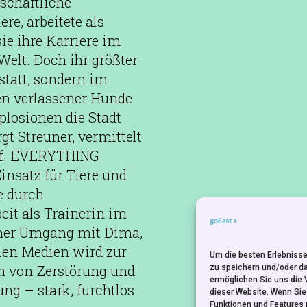
schaftliche
ere, arbeitete als
ie ihre Karriere im
Welt. Doch ihr größter
statt, sondern im
en verlassener Hunde
losionen die Stadt
rgt Streuner, vermittelt
auf. EVERYTHING
nsatz für Tiere und
e durch
beit als Trainerin im
amer Umgang mit Dima,
alen Medien wird zur
Um die besten Erlebnisse
en von Zerstörung und
zu speichern und/oder d
ermöglichen Sie uns die 
ng – stark, furchtlos
dieser Website. Wenn Si
Funktionen und Features 