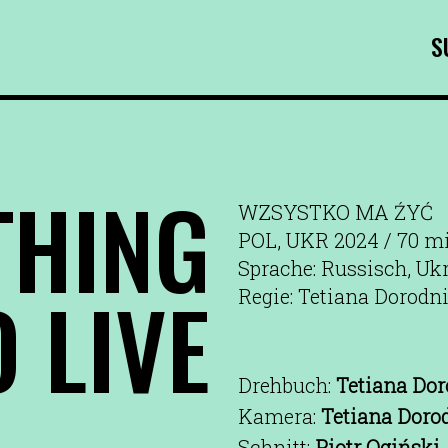
S
THING
WZSYSTKO MA ŹYĆ
POL, UKR 2024 / 70 m
Sprache: Russisch, Uk
 LIVE
Regie: Tetiana Dorodn
Drehbuch:
Tetiana Dor
Kamera:
Tetiana Dorod
Schnitt:
Piotr Ogiński