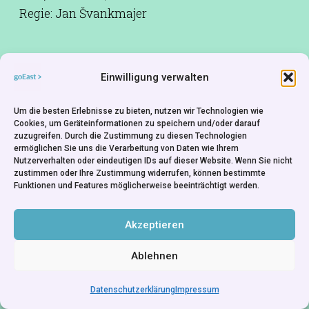
Regie: Jan Švankmajer
Eine romantische Liebesgeschichte über
Einwilligung verwalten
Fleischeslust und Begehren. Heiße
Um die besten Erlebnisse zu bieten, nutzen wir Technologien wie
Schnitzelanimation.
Cookies, um Geräteinformationen zu speichern und/oder darauf
zuzugreifen. Durch die Zustimmung zu diesen Technologien
Drehbuch:
Jan Švankmajer
ermöglichen Sie uns die Verarbeitung von Daten wie Ihrem
Nutzerverhalten oder eindeutigen IDs auf dieser Website. Wenn Sie nicht
Kamera:
Svatopluk Malý
zustimmen oder Ihre Zustimmung widerrufen, können bestimmte
Funktionen und Features möglicherweise beeinträchtigt werden.
Animation:
Bedřich Glaser
Produktion:
Jaromír Kallista
Akzeptieren
Ablehnen
Datenschutzerklärung
Impressum