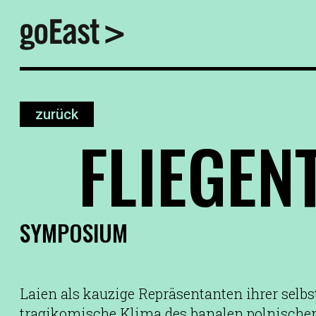
zurück
FLIEGEN
SYMPOSIUM
Laien als kauzige Repräsentanten ihrer selbs
tragikomische Klima des banalen polnischen