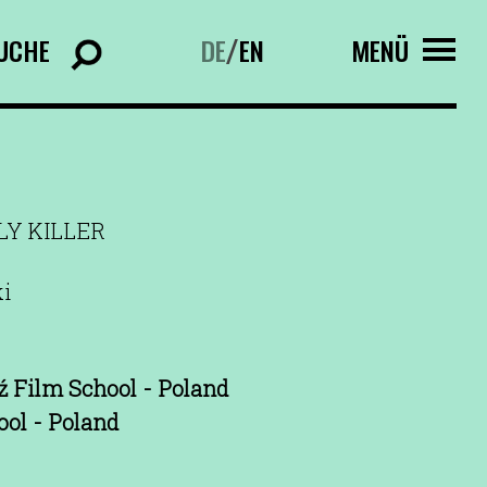
UCHE
DE
EN
MENÜ
/
LY KILLER
ki
ź Film School - Poland
ool - Poland