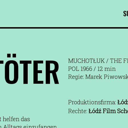
S
TÖTER
MUCHOTŁUK / THE F
POL 1966 / 12 min
Regie: Marek Piwows
Produktionsfirma:
Łód
Rechte:
Łódź Film Sch
t helfen das
 Alltags einzufangen.