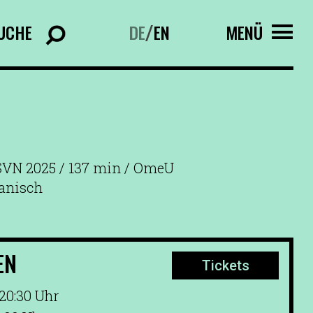
UCHE
DE
EN
MENÜ
/
 SVN 2025 / 137 min / OmeU
panisch
EN
Tickets
 20:30 Uhr