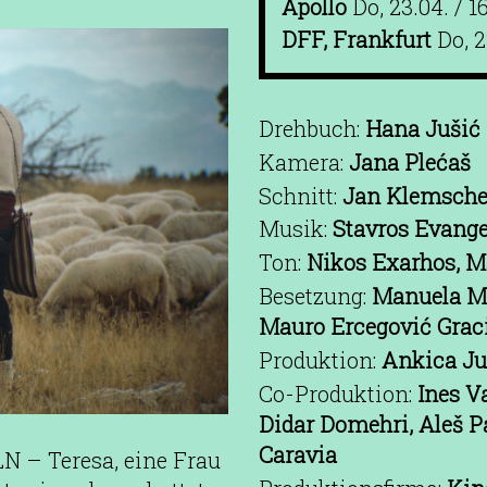
Apollo
Do, 23.04. / 1
DFF, Frankfurt
Do, 2
Drehbuch:
Hana Jušić
Kamera:
Jana Plećaš
Schnitt:
Jan Klemsch
Musik:
Stavros Evange
Ton:
Nikos Exarhos, M
Besetzung:
Manuela Mar
Mauro Ercegović Graci
Produktion:
Ankica Jur
Co-Produktion:
Ines V
Didar Domehri, Aleš Pa
Caravia
– Teresa, eine Frau