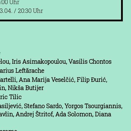
6:00 Uhr
3.04. / 20:30 Uhr
e
lou, Iris Asimakopoulou, Vasilis Chontos
arius Leftărache
telli, Ana Marija Veselčić, Filip Đurić,
n, Nikša Butijer
ic Tilic
asiljević, Stefano Sardo, Yorgos Tsourgiannis,
vlin, Andrej Štritof, Ada Solomon, Diana