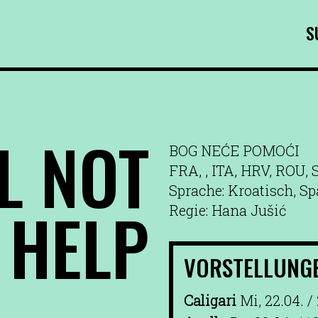
S
L NOT
BOG NEĆE POMOĆI
FRA, , ITA, HRV, ROU,
Sprache: Kroatisch, S
HELP
Regie: Hana Jušić
VORSTELLUNG
Caligari
Mi, 22.04. /