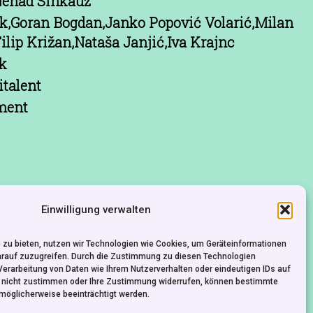
Nenad Sinkauz
ak,Goran Bogdan,Janko Popović Volarić,Milan
Filip Križan,Nataša Janjić,Iva Krajnc
ek
italent
ment
Einwilligung verwalten
 zu bieten, nutzen wir Technologien wie Cookies, um Geräteinformationen
KONTAKT
IMPRESSUM
DATENSCHUTZ
arauf zuzugreifen. Durch die Zustimmung zu diesen Technologien
Verarbeitung von Daten wie Ihrem Nutzerverhalten oder eindeutigen IDs auf
e nicht zustimmen oder Ihre Zustimmung widerrufen, können bestimmte
möglicherweise beeinträchtigt werden.