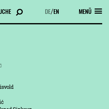
UCHE
DE
EN
MENÜ
/
ć
isvold
ić