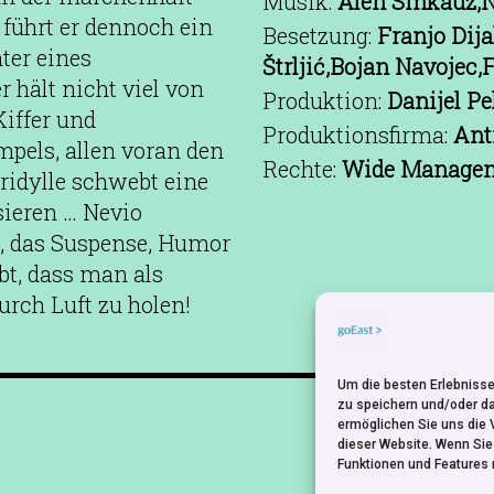
Musik:
Alen Sinkauz,
führt er dennoch ein
Besetzung:
Franjo Dij
ter eines
Štrljić,Bojan Navojec,
 hält nicht viel von
Produktion:
Danijel P
iffer und
Produktionsfirma:
Ant
pels, allen voran den
Rechte:
Wide Manage
ridylle schwebt eine
ieren … Nevio
k, das Suspense, Humor
bt, dass man als
urch Luft zu holen!
Um die besten Erlebnisse
NEWSLETTER
zu speichern und/oder d
ermöglichen Sie uns die 
dieser Website. Wenn Si
Funktionen und Features 