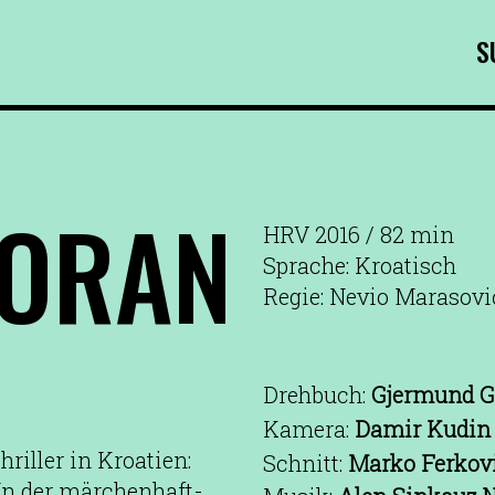
S
ORAN
HRV 2016 / 82 min
Sprache: Kroatisch
Regie: Nevio Marasovi
Drehbuch:
Gjermund G
Kamera:
Damir Kudin
iller in Kroatien:
Schnitt:
Marko Ferkov
 In der märchenhaft-