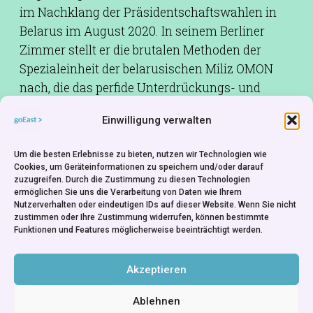
im Nachklang der Präsidentschaftswahlen in
Belarus im August 2020. In seinem Berliner
Zimmer stellt er die brutalen Methoden der
Spezialeinheit der belarusischen Miliz OMON
nach, die das perfide Unterdrückungs- und
Machtsystem Lukaschenkas plastisch vor
Einwilligung verwalten
Augen führt.
Um die besten Erlebnisse zu bieten, nutzen wir Technologien wie
Drehbuch:
Pavel Mozhar
Cookies, um Geräteinformationen zu speichern und/oder darauf
Kamera:
Adam Graf, Jonas Römmig
zuzugreifen. Durch die Zustimmung zu diesen Technologien
ermöglichen Sie uns die Verarbeitung von Daten wie Ihrem
Schnitt:
Florian Seufert, Pavel Mozhar
Nutzerverhalten oder eindeutigen IDs auf dieser Website. Wenn Sie nicht
zustimmen oder Ihre Zustimmung widerrufen, können bestimmte
Ton:
Ganna Gryniva
Funktionen und Features möglicherweise beeinträchtigt werden.
Produktion:
Kolja Volkmar, Pavel Mozhar
Rechte:
Kurzfilm Agentur Hamburg e.V.
Akzeptieren
Ablehnen