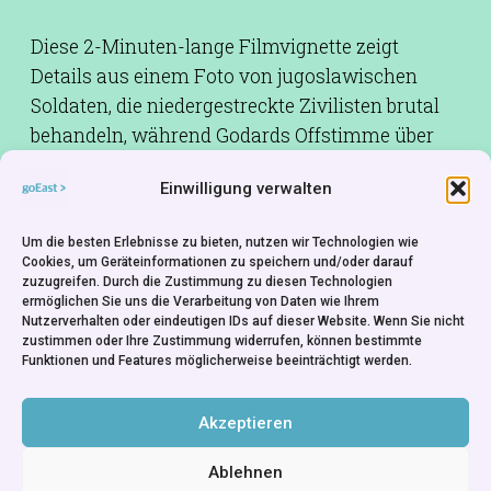
Diese 2-Minuten-lange Filmvignette zeigt
Details aus einem Foto von jugoslawischen
Soldaten, die niedergestreckte Zivilisten brutal
behandeln, während Godards Offstimme über
„die Regel und die Ausnahme“ nachsinnt.
Einwilligung verwalten
Drehbuch:
Jean-Luc Godard
Um die besten Erlebnisse zu bieten, nutzen wir Technologien wie
Schnitt:
Jean-Luc Godard
Cookies, um Geräteinformationen zu speichern und/oder darauf
Musik:
Arvo Pärt
zuzugreifen. Durch die Zustimmung zu diesen Technologien
ermöglichen Sie uns die Verarbeitung von Daten wie Ihrem
Ton:
François Musy
Nutzerverhalten oder eindeutigen IDs auf dieser Website. Wenn Sie nicht
zustimmen oder Ihre Zustimmung widerrufen, können bestimmte
Besetzung:
Jean-Luc Godard
Funktionen und Features möglicherweise beeinträchtigt werden.
Produktionsfirma:
Périphéria
Rechte:
ECM Records
Akzeptieren
Ablehnen