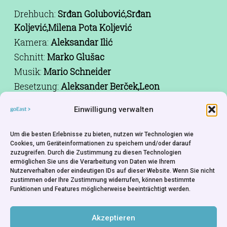
Drehbuch:
Srđan Golubović,Srđan
Koljević,Milena Pota Koljević
Kamera:
Aleksandar Ilić
Schnitt:
Marko Glušac
Musik:
Mario Schneider
Besetzung:
Aleksander Berček,Leon
Lučev,Nebojša Glogovac,Nikola
Einwilligung verwalten
Rakočević,Hristina Popović
Produktion:
Jelena Mitrović,Alexander
Um die besten Erlebnisse zu bieten, nutzen wir Technologien wie
Ris,Emilie Georges,Danijel Hočeva,Boris T. Matić
Cookies, um Geräteinformationen zu speichern und/oder darauf
zuzugreifen. Durch die Zustimmung zu diesen Technologien
Produktionsfirma:
Film House Baš Čelik -
ermöglichen Sie uns die Verarbeitung von Daten wie Ihrem
Serbia,Neue Mediopolis Filmproduktion -
Nutzerverhalten oder eindeutigen IDs auf dieser Website. Wenn Sie nicht
zustimmen oder Ihre Zustimmung widerrufen, können bestimmte
Germany,La Cinéfacture - France,Propeler Film -
Funktionen und Features möglicherweise beeinträchtigt werden.
Croatia,Vertigo - Slovenia
Rechte:
Memento Films International - France
Akzeptieren