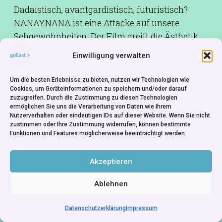
Dadaistisch, avantgardistisch, futuristisch?
NANAYNANA ist eine Attacke auf unsere
Sehgewohnheiten. Der Film greift die Ästhetik
des frühen Stummfilms auf und kombiniert
Einwilligung verwalten
diese mit experimentellen Formen der frühen
Avantgarde. Bilder, Wörter und Körper(teile)
Um die besten Erlebnisse zu bieten, nutzen wir Technologien wie
ergeben ein absurdes Gesamtkunstwerk.
Cookies, um Geräteinformationen zu speichern und/oder darauf
zuzugreifen. Durch die Zustimmung zu diesen Technologien
ermöglichen Sie uns die Verarbeitung von Daten wie Ihrem
Weltvertrieb:
Evgeny Kondratiev
Nutzerverhalten oder eindeutigen IDs auf dieser Website. Wenn Sie nicht
zustimmen oder Ihre Zustimmung widerrufen, können bestimmte
Funktionen und Features möglicherweise beeinträchtigt werden.
Akzeptieren
Ablehnen
Datenschutzerklärung
Impressum