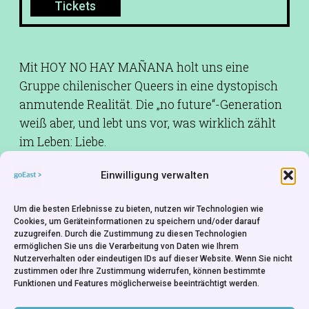
Tickets
Mit HOY NO HAY MAÑANA holt uns eine
Gruppe chilenischer Queers in eine dystopisch
anmutende Realität. Die „no future“-Generation
weiß aber, und lebt uns vor, was wirklich zählt
im Leben: Liebe.
Drehbuch:
Antonia Sánchez, Vicente Fres
Einwilligung verwalten
Kamera:
Vicente Fres
Um die besten Erlebnisse zu bieten, nutzen wir Technologien wie
Schnitt:
Antonia Sánchez
Cookies, um Geräteinformationen zu speichern und/oder darauf
Musik:
Antonia Sánchez
zuzugreifen. Durch die Zustimmung zu diesen Technologien
ermöglichen Sie uns die Verarbeitung von Daten wie Ihrem
Ton:
Pablo Oróstica
Nutzerverhalten oder eindeutigen IDs auf dieser Website. Wenn Sie nicht
zustimmen oder Ihre Zustimmung widerrufen, können bestimmte
Besetzung:
Ninfu Flagrans, Igor,
Funktionen und Features möglicherweise beeinträchtigt werden.
AntoniaMayorga, Renata Folci