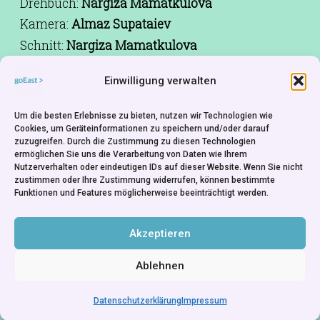
Drehbuch:
Nargiza Mamatkulova
Kamera:
Almaz Supataiev
Schnitt:
Nargiza Mamatkulova
Musik:
Asylbek Nasirdinov
Einwilligung verwalten
Ton:
Ali Ahmadeev
Besetzung:
Meerim Turarova, Argen Kenesh,
Um die besten Erlebnisse zu bieten, nutzen wir Technologien wie
Kumushay Kylychbek Kyzy, Chynara
Cookies, um Geräteinformationen zu speichern und/oder darauf
zuzugreifen. Durch die Zustimmung zu diesen Technologien
Matkaimova
ermöglichen Sie uns die Verarbeitung von Daten wie Ihrem
Produktion:
Artykpay Suyundukov, Nargiza
Nutzerverhalten oder eindeutigen IDs auf dieser Website. Wenn Sie nicht
zustimmen oder Ihre Zustimmung widerrufen, können bestimmte
Mamatkulova
Funktionen und Features möglicherweise beeinträchtigt werden.
Produktionsfirma:
Kyrgyz-Turkish Manas
University, National Film Studio Kyrgyzfilm
Akzeptieren
Ablehnen
Datenschutzerklärung
Impressum