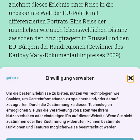
zeichnet dieses Erlebnis einer Reise in die
unbekannte Welt der EU-Politik mit
differenzierten Porträts. Eine Reise der
räumlichen wie auch lebensweltlichen Distanz
zwischen den Anzugträgern in Brüssel und den
EU-Bürgern der Randregionen (Gewinner des
Karlovy Vary-Dokumentarfilmpreises 2009).
Drehbuch:
Marko Škop
Einwilligung verwalten
Kamera:
Ján Meliš
Schnitt:
František Krähenbiel
Um die besten Erlebnisse zu bieten, nutzen wir Technologien wie
Produktion:
Marko Škop,Ján Meliš,František
Cookies, um Geräteinformationen zu speichern und/oder darauf
zuzugreifen. Durch die Zustimmung zu diesen Technologien
Krähenbiel,Filip Remunda
ermöglichen Sie uns die Verarbeitung von Daten wie Ihrem
Produktionsfirma:
Artileria Production -
Nutzerverhalten oder eindeutigen IDs auf dieser Website. Wenn Sie nicht
zustimmen oder Ihre Zustimmung widerrufen, können bestimmte
Slovakia,Hypermarket Film - Czech
Funktionen und Features möglicherweise beeinträchtigt werden.
Republic,Slovenská Televízia - Slovakia