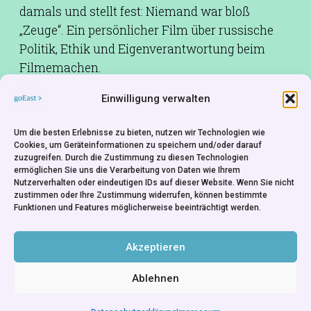
damals und stellt fest: Niemand war bloß
„Zeuge“. Ein persönlicher Film über russische
Politik, Ethik und Eigenverantwortung beim
Filmemachen.
Einwilligung verwalten
Drehbuch:
Vitaly Mansky
Produktion:
Natalia Manskaya, Gabriela
Um die besten Erlebnisse zu bieten, nutzen wir Technologien wie
Bussmann, Filip Remunda, Vít Klusák
Cookies, um Geräteinformationen zu speichern und/oder darauf
zuzugreifen. Durch die Zustimmung zu diesen Technologien
Produktionsfirma:
Studio Vertov, Golden Egg
ermöglichen Sie uns die Verarbeitung von Daten wie Ihrem
Production, Hypermarket Film
Nutzerverhalten oder eindeutigen IDs auf dieser Website. Wenn Sie nicht
zustimmen oder Ihre Zustimmung widerrufen, können bestimmte
Co-Produktionsfirma:
ZDF, RTS - SRG SSR, Czech
Funktionen und Features möglicherweise beeinträchtigt werden.
Television
Weltvertrieb:
Deckert Distribution Gmbh
Akzeptieren
Ablehnen