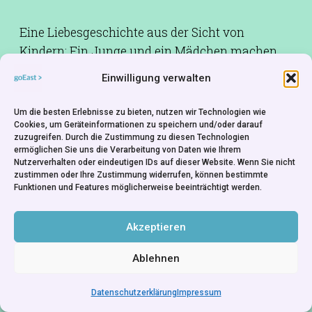
Eine Liebesgeschichte aus der Sicht von
Kindern: Ein Junge und ein Mädchen machen
sich auf eine Entdeckungsreise voller
Einwilligung verwalten
Abenteuer, um eine Erdbeere zu bekommen, die
auf einem Baum hängt.
Um die besten Erlebnisse zu bieten, nutzen wir Technologien wie
Cookies, um Geräteinformationen zu speichern und/oder darauf
zuzugreifen. Durch die Zustimmung zu diesen Technologien
Produktionsfirma:
Se-ma-for Studio - Poland
ermöglichen Sie uns die Verarbeitung von Daten wie Ihrem
Nutzerverhalten oder eindeutigen IDs auf dieser Website. Wenn Sie nicht
zustimmen oder Ihre Zustimmung widerrufen, können bestimmte
Funktionen und Features möglicherweise beeinträchtigt werden.
Akzeptieren
Ablehnen
Datenschutzerklärung
Impressum