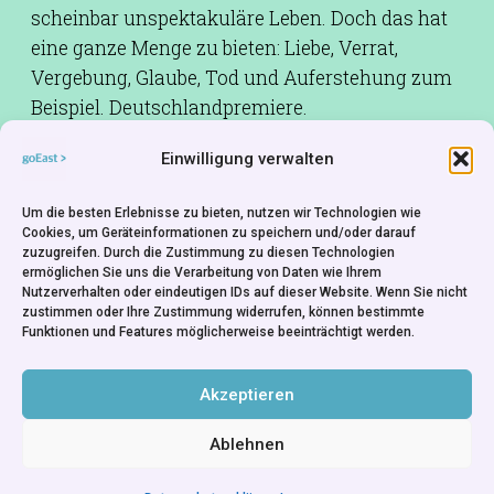
scheinbar unspektakuläre Leben. Doch das hat
eine ganze Menge zu bieten: Liebe, Verrat,
Vergebung, Glaube, Tod und Auferstehung zum
Beispiel. Deutschlandpremiere.
Einwilligung verwalten
Drehbuch:
Rene Levinsky,Roman Švejda,Pavel
Göbl
Um die besten Erlebnisse zu bieten, nutzen wir Technologien wie
Kamera:
Jan Horáček
Cookies, um Geräteinformationen zu speichern und/oder darauf
zuzugreifen. Durch die Zustimmung zu diesen Technologien
Besetzung:
Jiří Vymetal,Igor Chmela,Petra
ermöglichen Sie uns die Verarbeitung von Daten wie Ihrem
Beoková
Nutzerverhalten oder eindeutigen IDs auf dieser Website. Wenn Sie nicht
zustimmen oder Ihre Zustimmung widerrufen, können bestimmte
Produktion:
Jiří Konečný
Funktionen und Features möglicherweise beeinträchtigt werden.
Produktionsfirma:
endorfilm - Prag
Rechte:
endorfilm - Prag
Akzeptieren
Ablehnen