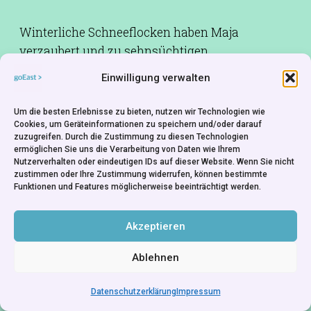
Winterliche Schneeflocken haben Maja
verzaubert und zu sehnsüchtigen
Liebesträumen inspiriert, von denen sie jeden
Einwilligung verwalten
Tag aufs Neue begleitet wird. SNEH / SCHNEE
ist eine fantasievolle Utopie mit
Um die besten Erlebnisse zu bieten, nutzen wir Technologien wie
melodramatischen Anklängen und reizvoller
Cookies, um Geräteinformationen zu speichern und/oder darauf
zuzugreifen. Durch die Zustimmung zu diesen Technologien
Fernostmystik.
ermöglichen Sie uns die Verarbeitung von Daten wie Ihrem
Nutzerverhalten oder eindeutigen IDs auf dieser Website. Wenn Sie nicht
zustimmen oder Ihre Zustimmung widerrufen, können bestimmte
Rechte:
New Europe Film Sales - Poland
Funktionen und Features möglicherweise beeinträchtigt werden.
Akzeptieren
Ablehnen
Datenschutzerklärung
Impressum