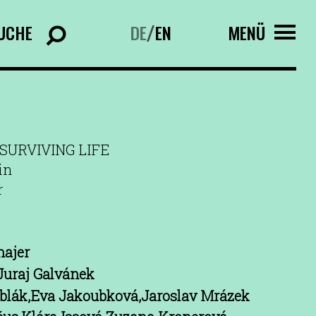
UCHE
DE
EN
MENÜ
/
 SURVIVING LIFE
in
r
ajer
Juraj Galvánek
blák,Eva Jakoubková,Jaroslav Mrázek