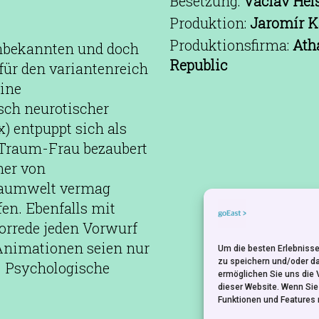
Besetzung:
Václav Hel
Produktion:
Jaromír Ka
Produktionsfirma:
Ath
unbekannten und doch
Republic
für den variantenreich
eine
isch neurotischer
) entpuppt sich als
r Traum-Frau bezaubert
ner von
raumwelt vermag
fen. Ebenfalls mit
Vorrede jeden Vorwurf
Animationen seien nur
Um die besten Erlebnisse
zu speichern und/oder d
. Psychologische
ermöglichen Sie uns die 
dieser Website. Wenn Si
Funktionen und Features 