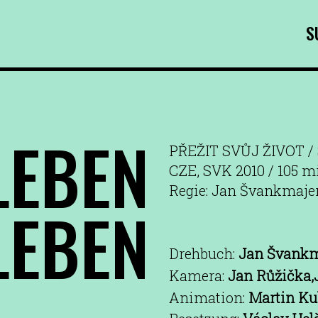
S
LEBEN
PŘEŽIT SVŮJ ŽIVOT /
CZE, SVK 2010 / 105 m
Regie: Jan Švankmaje
LEBEN
Drehbuch:
Jan Švankm
Kamera:
Jan Růžička,
Animation:
Martin Ku