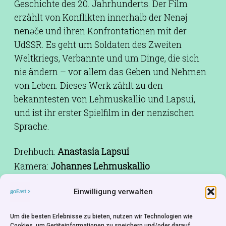
Geschichte des 20. Jahrhunderts. Der Film
erzählt von Konflikten innerhalb der Nenəj
nenəče und ihren Konfrontationen mit der
UdSSR. Es geht um Soldaten des Zweiten
Weltkriegs, Verbannte und um Dinge, die sich
nie ändern – vor allem das Geben und Nehmen
von Leben. Dieses Werk zählt zu den
bekanntesten von Lehmuskallio und Lapsui,
und ist ihr erster Spielfilm in der nenzischen
Sprache.
Drehbuch:
Anastasia Lapsui
Kamera:
Johannes Lehmuskallio
Schnitt:
Markku Lehmuskallio, Anastasia
Einwilligung verwalten
Lapsui
Ton:
Antero Honkanen
Um die besten Erlebnisse zu bieten, nutzen wir Technologien wie
Besetzung:
Anatoli Hudi, Igor Hudi, Tajuda Hudi,
Cookies, um Geräteinformationen zu speichern und/oder darauf