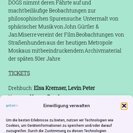
DOGS nimmt deren Fährte auf und
macht beiläufige Beobachtungen zur
philosophischen Spurensuche. Untermalt von
sphärischer Musik von John Gürtler &
Jan Miserre vereint der Film Beobachtungen von
Straßenhunden aus der heutigen Metropole
Moskaus mit beeindruckendem Archivmaterial
der späten 50er Jahre.
TICKETS
Drehbuch:
Elsa Kremser, Levin Peter
Kamera:
Yunus Roy Imer
Schnitt:
Jan Soldat, Stephan Bechinger
Einwilligung verwalten
Musik:
John Gürtler, Jan Miserre
Um die besten Erlebnisse zu bieten, nutzen wir Technologien wie
Ton:
Simon Peter, Jonathan Schorr
Cookies, um Geräteinformationen zu speichern und/oder darauf
Produktion:
Elsa Kremser, Levin Peter
zuzugreifen. Durch die Zustimmung zu diesen Technologien