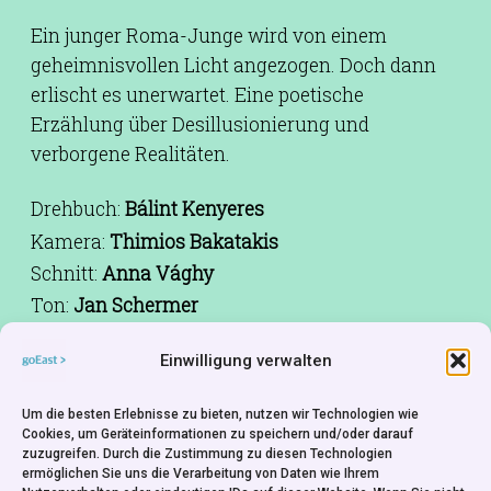
Ein junger Roma-Junge wird von einem
geheimnisvollen Licht angezogen. Doch dann
erlischt es unerwartet. Eine poetische
Erzählung über Desillusionierung und
verborgene Realitäten.
Drehbuch:
Bálint Kenyeres
Kamera:
Thimios Bakatakis
Schnitt:
Anna Vághy
Ton:
Jan Schermer
Besetzung:
Vilmos Jónás, Jolika Józsefné Oláh,
Einwilligung verwalten
Tímea Udvari-Kardos, Soma Sándor, Gábor
Váradi
Um die besten Erlebnisse zu bieten, nutzen wir Technologien wie
Produktion:
Anna Bartók, Zita Kisgergely, Judit
Cookies, um Geräteinformationen zu speichern und/oder darauf
Romwalter, Tamas Hutlassa, Jérémy Zelnik
zuzugreifen. Durch die Zustimmung zu diesen Technologien
ermöglichen Sie uns die Verarbeitung von Daten wie Ihrem
Co-Produktion:
Daniel Mulloy, David Zerat,