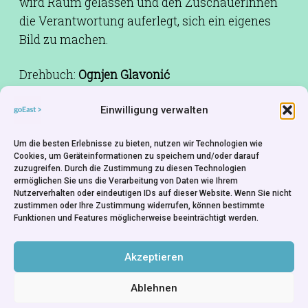
wird Raum gelassen und den ZuschauerInnen
die Verantwortung auferlegt, sich ein eigenes
Bild zu machen.
Drehbuch:
Ognjen Glavonić
Kamera:
Tatjana Krstevski
Einwilligung verwalten
Schnitt:
Jelena Maksimović
Ton:
Jakov Munižaba
Um die besten Erlebnisse zu bieten, nutzen wir Technologien wie
Produktion:
Dragana Jovović Jovović/ Aligned
Cookies, um Geräteinformationen zu speichern und/oder darauf
zuzugreifen. Durch die Zustimmung zu diesen Technologien
Films,Sandra Orlović
ermöglichen Sie uns die Verarbeitung von Daten wie Ihrem
Produktionsfirma:
Non-Aligned Films -
Nutzerverhalten oder eindeutigen IDs auf dieser Website. Wenn Sie nicht
zustimmen oder Ihre Zustimmung widerrufen, können bestimmte
Serbia,Serbia & Humanitarian Law Center -
Funktionen und Features möglicherweise beeinträchtigt werden.
Serbia
Co-Produktionsfirma:
Cinéma Defacto - France
Akzeptieren
Ablehnen