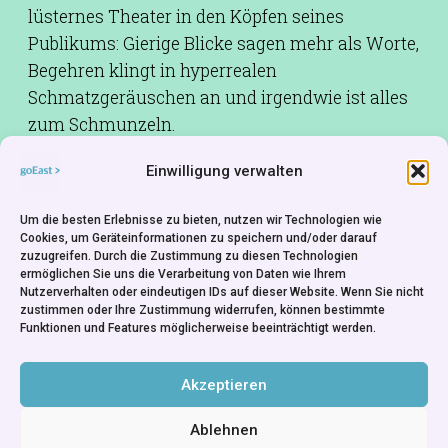
lüsternes Theater in den Köpfen seines
Publikums: Gierige Blicke sagen mehr als Worte,
Begehren klingt in hyperrealen
Schmatzgeräuschen an und irgendwie ist alles
zum Schmunzeln.
Einwilligung verwalten
Drehbuch:
Jan Švankmajer
Kamera:
Miroslav Špála
Um die besten Erlebnisse zu bieten, nutzen wir Technologien wie
Animation:
Bedřich Glaser
Cookies, um Geräteinformationen zu speichern und/oder darauf
zuzugreifen. Durch die Zustimmung zu diesen Technologien
Besetzung:
Petr Meissel,Gabriela
ermöglichen Sie uns die Verarbeitung von Daten wie Ihrem
Wilhelmová,Anna Wetlinská
Nutzerverhalten oder eindeutigen IDs auf dieser Website. Wenn Sie nicht
zustimmen oder Ihre Zustimmung widerrufen, können bestimmte
Produktion:
Jaromír Kallista
Funktionen und Features möglicherweise beeinträchtigt werden.
Produktionsfirma:
Athanor Film Production
Company - Czech Republic
Akzeptieren
Ablehnen