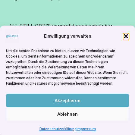
ALL STILL ORBIT verbindet zwei scheinbar
zusammenhanglose Momente bei der Erbauung
Einwilligung verwalten
Brasilias: den Traum eines italienischen
Heiligen, der die Gründung rechtfertigt, und eine
Um die besten Erlebnisse zu bieten, nutzen wir Technologien wie
Cookies, um Geräteinformationen zu speichern und/oder darauf
kleine Stadt, errichtet von den Bauarbeitern der
zuzugreifen. Durch die Zustimmung zu diesen Technologien
neuen Hauptstadt für sich und ihre Familien.
ermöglichen Sie uns die Verarbeitung von Daten wie Ihrem
Nutzerverhalten oder eindeutigen IDs auf dieser Website. Wenn Sie nicht
Sind alle Träume gleich gemacht? Manchmal
zustimmen oder Ihre Zustimmung widerrufen, können bestimmte
fühlt sich ein Dokumentarfilm wie ein Märchen
Funktionen und Features möglicherweise beeinträchtigt werden.
an.
Akzeptieren
Ablehnen
Datenschutzerklärung
Impressum