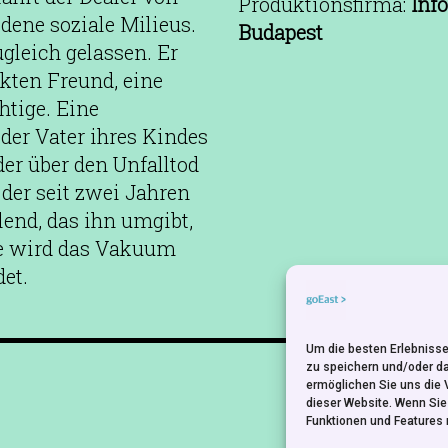
Produktionsfirma:
Inf
ene soziale Milieus.
Budapest
ugleich gelassen. Er
ckten Freund, eine
htige. Eine
der Vater ihres Kindes
der über den Unfalltod
der seit zwei Jahren
lend, das ihn umgibt,
ne wird das Vakuum
et.
Um die besten Erlebnisse
NEWSLETTER
zu speichern und/oder d
ermöglichen Sie uns die 
dieser Website. Wenn Si
Funktionen und Features 