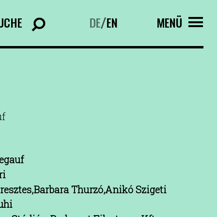
UCHE
DE
EN
MENÜ
/
uf
egauf
ri
resztes,Barbara Thurzó,Anikó Szigeti
uhi