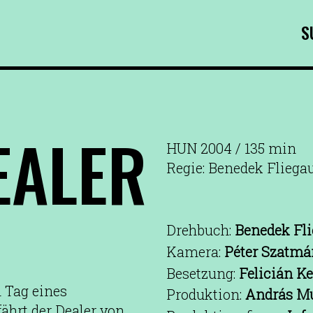
S
EALER
HUN 2004 / 135 min
Regie: Benedek Fliega
Drehbuch:
Benedek Fli
Kamera:
Péter Szatmá
Besetzung:
Felicián Ke
Tag eines
Produktion:
András M
ährt der Dealer von