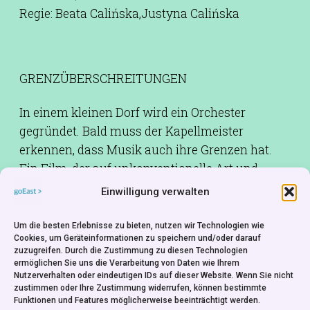
Regie: Beata Calińska,Justyna Calińska
GRENZÜBERSCHREITUNGEN
In einem kleinen Dorf wird ein Orchester
gegründet. Bald muss der Kapellmeister
erkennen, dass Musik auch ihre Grenzen hat.
Ein Film, der auf unkonventionelle Art und
Weise das Problem der ethnischen Spannungen
Einwilligung verwalten
in der polnisch-slowakischen Grenzregion
thematisiert. Der Konflikt wird am Beispiel der
Um die besten Erlebnisse zu bieten, nutzen wir Technologien wie
Cookies, um Geräteinformationen zu speichern und/oder darauf
lokalen Orchester in der kleinen Ortschaft
zuzugreifen. Durch die Zustimmung zu diesen Technologien
Kacwin dargestellt. Indirekt ergeben sich aus
ermöglichen Sie uns die Verarbeitung von Daten wie Ihrem
Nutzerverhalten oder eindeutigen IDs auf dieser Website. Wenn Sie nicht
dieser symbolreichen Schilderung Fragen nach
zustimmen oder Ihre Zustimmung widerrufen, können bestimmte
den Möglichkeiten der Überschreitung der
Funktionen und Features möglicherweise beeinträchtigt werden.